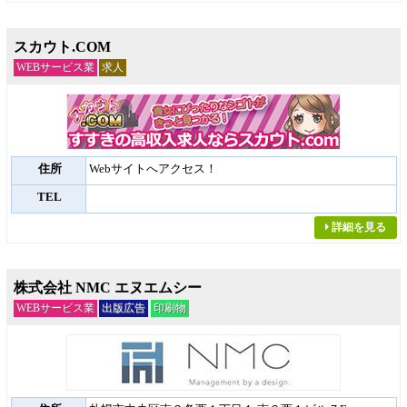
スカウト.COM
WEBサービス業
求人
住所
Webサイトへアクセス！
TEL
詳細を見る
株式会社 NMC エヌエムシー
WEBサービス業
出版広告
印刷物