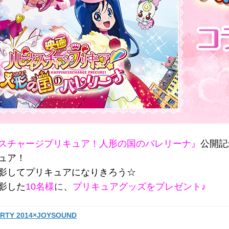
スチャージプリキュア！人形の国のバレリーナ』
公開記
ュア！
影してプリキュアになりきろう☆
影した
10名様
に
、
プリキュアグッズをプレゼント♪
RTY 2014×JOYSOUND