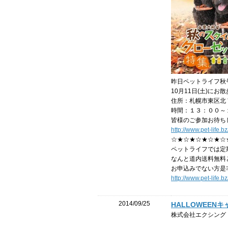
昨日ペットライフ秋
10月11日(土)
住所：札幌市東区北
時間：１３：００～
皆様のご参加お待ち
http://www.pet-life.b
☆★☆★☆★☆★☆
ペットライフでは定
なんと道内送料無料
お申込みでない方是
http://www.pet-life.
2014/09/25
HALLOWEEN
株式会社エクシング