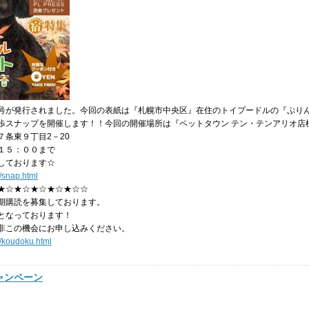
号が発行されました。今回の表紙は『札幌市中央区』在住のトイプードルの『ぷりん
にお散歩スナップを開催します！！今回の開催場所は『ペットタウン テン・テンアリオ
７条東９丁目2－20
１５：００まで
しております☆
z/snap.html
★☆★☆★☆★☆★☆☆
期購読を募集しております。
となっております！
非この機会にお申し込みください。
bz/koudoku.html
キャンペーン